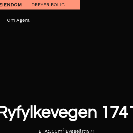
EIENDOM
DREYER BOLIG
Om Agera
Ryfylkevegen 174
2
BTA:
300
m
|
Byggeår:
1971